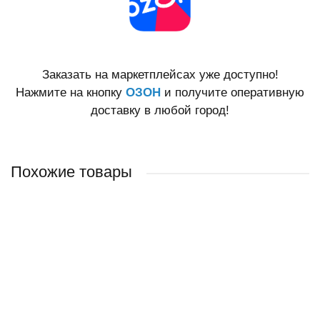
Заказать на маркетплейсах уже доступно!
Нажмите на кнопку
ОЗОН
и получите оперативную
доставку в любой город!
Похожие товары
Патина WS-Patina (серебро) 0,25 л
Патина WS-Patina (фиолет) 0,25 л
Патина WS-Patina (медь) 0,25 л
Патина WS-Patina (золото) 0,25 л