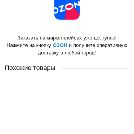
Заказать на маркетплейсах уже доступно!
Нажмите на кнопку
ОЗОН
и получите оперативную
доставку в любой город!
Похожие товары
Патина WS-Patina (зелень) 0,25 л
Патина WS-Patina (золотая бронза) 0,25 л
Патина WS-Patina (медь) 0,25 л
Патина WS-Patina (золото) 0,25 л