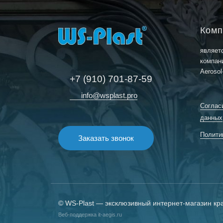
Комп
являет
компан
Aerosol
+7 (910) 701-87-59
info@wsplast.pro
Соглас
данных
Полити
Заказать звонок
© WS-Plast — эксклюзивный интернет-магазин кр
Веб-поддержка it-aegis.ru