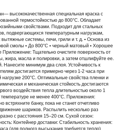
н— высококачественная специальная краска с
рованной термостойкостью до 800°С. Обладает
розийными свойствами. Подходит для стальных
ов, подвергающихся температурным нагрузкам,
к вытяжные системы, печи, грили и т. д. • Основа из
овой смолы • До 800°С • черный матовый • Хорошее
е Приложение: Тщательно очистите поверхность от
, жира, масла и полировки, а затем отшлифуйте ее.
. Нанесите минимум два слоя. Устойчивость к
телям достигается примерно через 1-2 часа при
 нагрузке 200°C. Оптимальные свойства пленки и
имическая и механическая стойкость достигаются
рвого воздействия тепла длительностью около 1
 температуре не менее 400°C. Приложения:
о встряхните банку, пока не станет отчетливо
движение шариков. Распылить несколько раз
разно с расстояния 15–20 см. Сухой сезон:
ость: Контейнер доставки: Стабильность хранения:
часа (для полного высыхания требуется тепло)