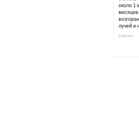
около 1 
месяцев
возгоран
лучей и 
Рейтинг: