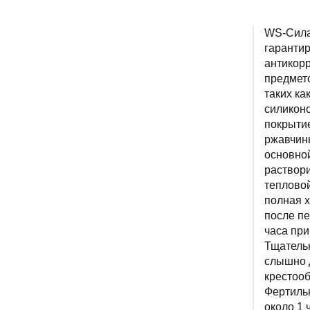
WS-Сила
гаранти
антикор
предмет
таких ка
силикон
покрыти
ржавчины
основной
раствори
тепловой
полная х
после пе
часа при
Тщательн
слышно 
крестооб
Фертильн
около 1 