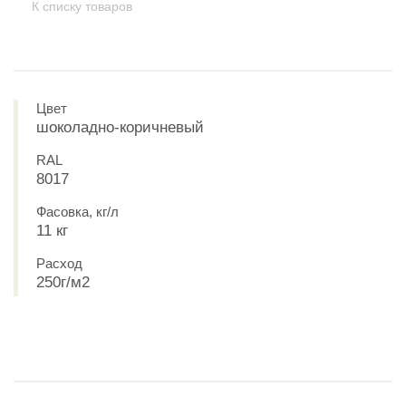
К списку товаров
Цвет
шоколадно-коричневый
RAL
8017
Фасовка, кг/л
11 кг
Расход
250г/м2