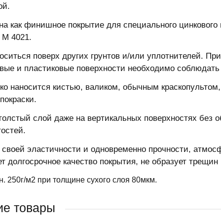
ой.
на как финишное покрытие для специального цинкового 
 M 4021.
оситься поверх других грунтов и/или уплотнителей. Пр
ые и пластиковые поверхности необходимо соблюдать
гко наносится кистью, валиком, обычным краскопультом
покраски.
толстый слой даже на вертикальных поверхностях без о
остей.
 своей эластичности и одновременно прочности, атмосф
ет долгосрочное качество покрытия, не образует трещин
н. 250г/м2 при толщине сухого слоя 80мкм.
ие товары