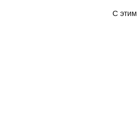
С этим
Color Exper
103 руб.