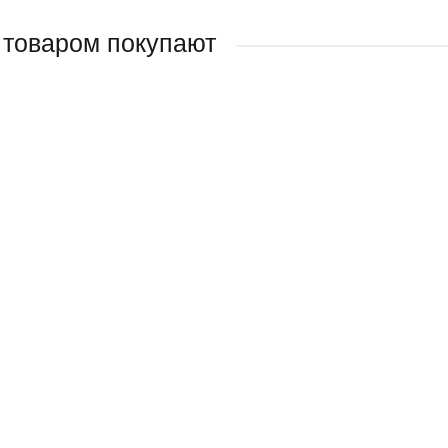
 товаром покупают
t / Колор Эксперт губка шлифовальная
/ шт