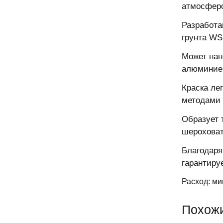
атмосфер
Разработа
грунта WS
Может нан
алюминиев
Краска ле
методами 
Образует 
шероховат
Благодаря
гарантиру
Расход: ми
Похож