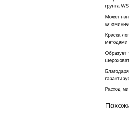
грунта WS
Может нан
алюминиев
Краска ле
методами 
Образует 
шероховат
Благодаря
гарантиру
Расход: ми
Похож