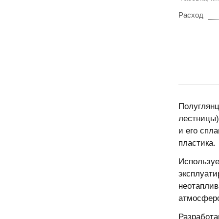
Расход
Полуглянц
лестницы)
и его спл
пластика.
Используе
эксплуати
неотаплив
атмосфер
Разработа