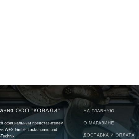
зину
В корзину
ания ООО "КОВАЛИ"
НА ГЛАВНУЮ
О МАГАЗИНЕ
ся официальным представителем
ии W+S GmbH Lackchemie und
ДОСТАВКА И ОПЛАТА
-Technik