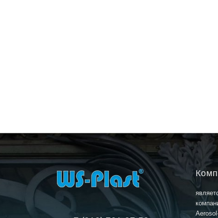
В кор
Комп
являет
компан
Aerosol